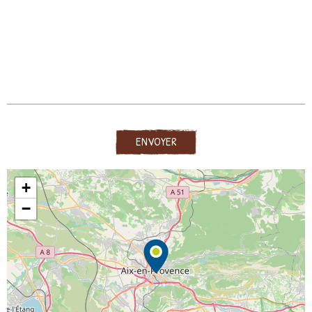
ENVOYER
+
−