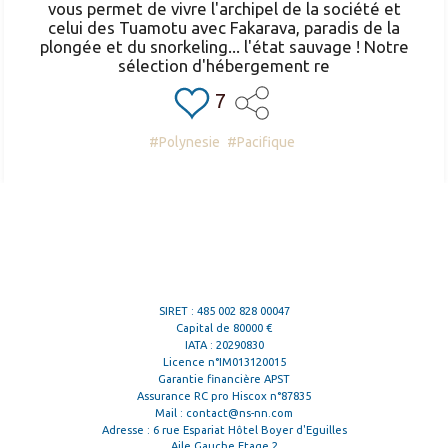
vous permet de vivre l'archipel de la société et
celui des Tuamotu avec Fakarava, paradis de la
plongée et du snorkeling... l'état sauvage ! Notre
sélection d'hébergement re
7
#Polynesie
#Pacifique
SIRET : 485 002 828 00047
Capital de 80000 €
IATA : 20290830
Licence n°IM013120015
Garantie financière APST
Assurance RC pro Hiscox n°87835
Mail :
contact@ns-nn.com
Adresse : 6 rue Espariat Hôtel Boyer d'Eguilles
Aile Gauche Etage 2