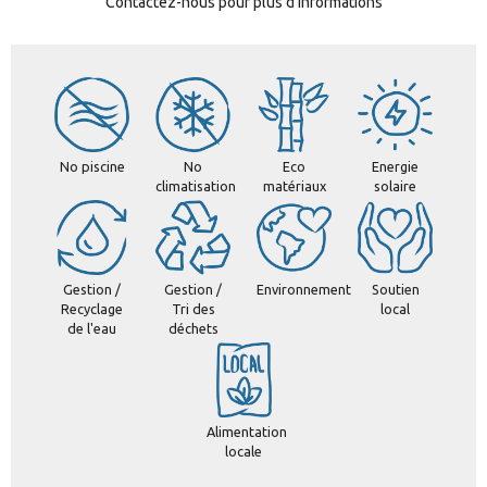
Contactez-nous pour plus d'informations
No piscine
No
Eco
Energie
climatisation
matériaux
solaire
Gestion /
Gestion /
Environnement
Soutien
Recyclage
Tri des
local
de l'eau
déchets
Alimentation
locale