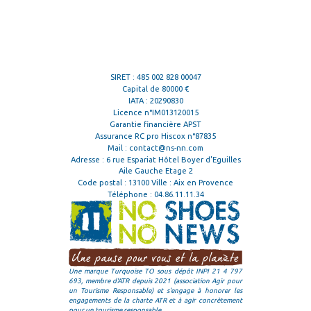
SIRET : 485 002 828 00047
Capital de 80000 €
IATA : 20290830
Licence n°IM013120015
Garantie financière APST
Assurance RC pro Hiscox n°87835
Mail :
contact@ns-nn.com
Adresse : 6 rue Espariat Hôtel Boyer d'Eguilles
Aile Gauche Etage 2
Code postal : 13100 Ville : Aix en Provence
Téléphone :
04.86.11.11.34
Une marque Turquoise TO sous dépôt INPI 21 4 797
693, membre d'ATR depuis 2021 (association Agir pour
un Tourisme Responsable) et s'engage à honorer les
engagements de la charte ATR et à agir concrètement
pour un tourisme responsable.