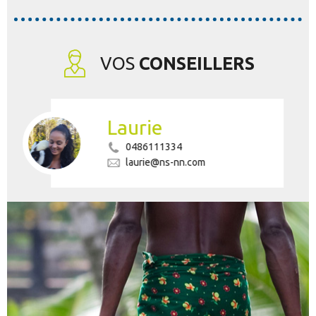
VOS
CONSEILLERS
Laurie
0486111334
laurie@ns-nn.com