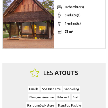
8
chambre(s)
3
adulte(s)
1
enfant(s)
2
75
m
LES
ATOUTS
Famille
Spa Bien être
Snorkeling
Plongée s/marine
Kite surf
Surf
Randonnée/Nature
Stand Up Paddle