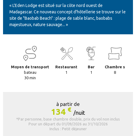
« L'Eden Lodge est situé sur la côte nord ouest de
Madagascar. Ce nouveau concept d'hôtellerie se trouve sur le
site de "Baobab Beach" : plage de sable blanc, baobabs
majestueux, nature sauvage... »
Moyen de transport
Restaurant
Bar
Chambre s
bateau
1
1
8
30 min
à partir de
€
134
/nuit
*Par personne, base chambre double, prix du vol non inclus
Pour un départ du 01/09/2026 au 31/10/2026
Inclus : Petit déjeuner