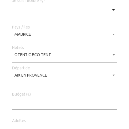
Je suis fléxible +/-
Pays / Îles
MAURICE
Hôtels
OTENTIC ECO TENT
Départ de
AIX EN PROVENCE
Budget (€)
Adultes