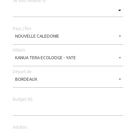
Je suis fléxible +/-
Pays / Îles
NOUVELLE CALEDONIE
Hôtels
KANUA TERA ECOLODGE - YATE
Départ de
BORDEAUX
Budget (€)
Adultes